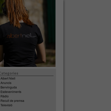
Categories
Albert Niell
Anuncis
Benvinguda
Esdeveniments
Ràdio
Recull de premsa
Televisió