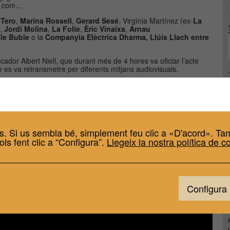
alà com…
 Tero
,
Marina Rossell
,
Gerard Sesé
, Virgínia Martínez (ex-
La
,
Jordi Molina
,
La Folie
,
Èric Vinaixa
,
Arnau
le Buble
o la
Companyia Elèctrica Dharma, Llúis Llach entre
ador Albert Niell, que durant més de 4 hores va oficiar l’acte
es va retransmetre per diferents mitjans audiovisuals.
s. Si us sembla bé, simplement feu clic a «D'acord». Tam
ols fent clic a “Configura”.
Llegeix la nostra política de c
Configura