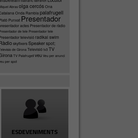
letsbeteam
llafranc
llafranch
olga cercós
Ona
Miquel Abras
palafrugell
Catalana
Onda Rambla
Presentador
Plató Punxat
presentador actes
Presentador de ràdio
Presentador de tele
Presentador tele
radikal swim
Presentador televisió
Ràdio
Speaker
spot;
skyfixers
TV
Televisió
Televisio de Girona
tv3
Girona
veu
TV Palafrugell
Veu per anunci
veu per spot
ESDEVENIMENTS