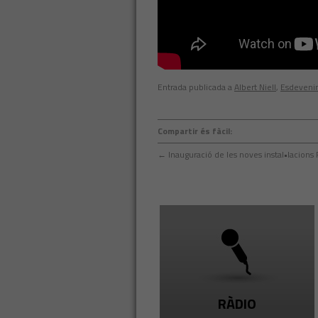
Entrada publicada a
Albert Niell
,
Esdeveni
Compartir és fàcil:
←
Inauguració de les noves instal•lacions 
RÀDIO