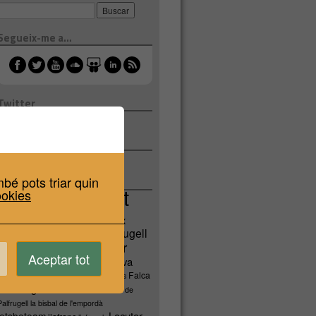
Segueix-me a…
Twitter
Tweets por @albertniell
Facebook
albertniell.com
bé pots triar quin
Etiquetes
Albert
ookies
albertniell
Niell
albertniell.com
baix
Calella de Palafrugell
emporda
comunicador
comunicació
Aceptar tot
contes radiofonics
costa brava
diputació de girona
Falca
doblatge
events
girona
de ràdio
Havaneres Calella de
Palfrugell
la bisbal de l'empordà
Locutor