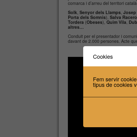
comarca i d’arreu del territori cat
Solk
,
Senyor dels Llamps
,
Josep
Porta dels Somnis
),
Salva Racero
Tordera
(
Obeses
),
Quim Vila
,
Dub
altres…
Conduit per el presentador i comunic
davant de 2.000 persones. Acte que 
Cookies
Fem servir cookie
tipus de cookies v