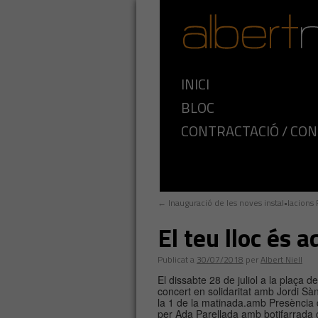
INICI
BLOC
CONTRACTACIÓ / CO
←
Inauguració de les noves instal•lacions 
El teu lloc és 
Publicat a
30/07/2018
per
Albert Niell
El dissabte 28 de juliol a la plaça d
concert en solidaritat amb Jordi Sànc
la 1 de la matinada.amb Presència de
per Ada Parellada amb botifarrada 