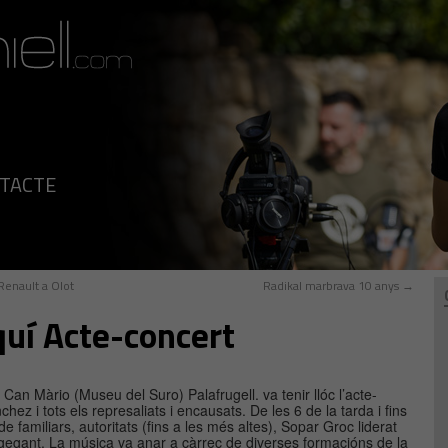
NTACTE
Renault a Olot
Radikal marbrava 10 anys
→
aquí Acte-concert
e Can Màrio (Museu del Suro) Palafrugell. va tenir llóc l’acte-
hez i tots els represaliats i encausats. De les 6 de la tarda i fins
 familiars, autoritats (fins a les més altes), Sopar Groc liderat
gegant. La música va anar a càrrec de diverses formacións de la