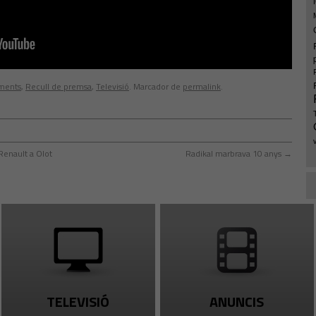
ments
,
Recull de premsa
,
Televisió
. Marcador de
permalink
.
Renault a Olot
Radikal marbrava 10 anys
→
TELEVISIÓ
ANUNCIS