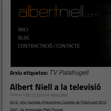
INICI
BLOC
CONTRACTACIÓ / CONTACTE
TV Palafrugell
Arxiu etiquetes:
Albert Niell a la televisió
Publicat a
08/11/2012
per
Albert Niell
2012- 46a Cantada d’Havaneres Calellab de Palafrugell 2012
2007- 3a temporada Plató Punxat