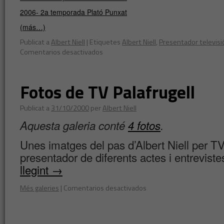
2006- 2a temporada Plató Punxat
(más…)
Publicat a
Albert Niell
|
Etiquetes
Albert Niell
,
Presentador televisi
Comentarios desactivados
Fotos de TV Palafrugell
Publicat a
31/10/2000
per
Albert Niell
Aquesta galeria conté
4 fotos
.
Unes imatges del pas d’Albert Niell per T
presentador de diferents actes i entrevist
llegint
→
Més galeries
|
Comentarios desactivados