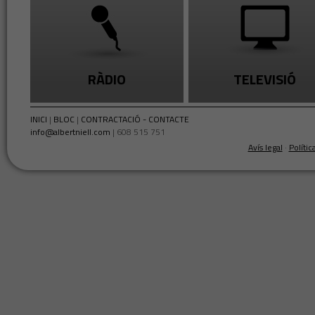
RÀDIO
TELEVISIÓ
INICI
|
BLOC
|
CONTRACTACIÓ - CONTACTE
info@albertniell.com
| 608 515 751
Avís legal
·
Polític