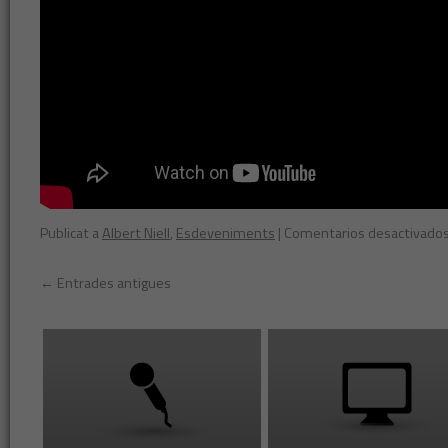
Publicat a
Albert Niell
,
Esdeveniments
|
Comentarios desactivado
←
Entrades antigues