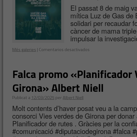
El passat 8 de maig va 
mítica Luz de Gas de 
solidari per recaudar fo
càncer de mama triple 
impulsar la investigac
Més galeries
|
Comentarios desactivados
Falca promo «Planificador 
Girona» Albert Niell
Publicat a
12/03/2025
per
Albert Niell
Molt contents d’haver posat veu a la camp
consorci Vies verdes de Girona per donar 
Planificador de rutes . Gràcies per la co
#comunicació #diputaciodegirona #falca #