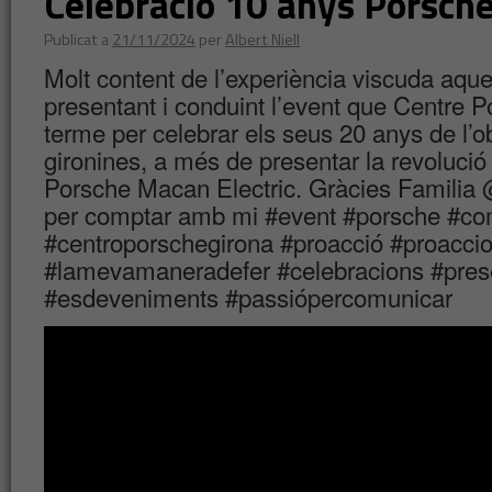
Celebració 10 anys Porsch
Publicat a
21/11/2024
per
Albert Niell
Molt content de l’experiència viscuda aqu
presentant i conduint l’event que Centre 
terme per celebrar els seus 20 anys de l’
gironines, a més de presentar la revolució
Porsche Macan Electric. Gràcies Familia
per comptar amb mi #event #porsche #co
#centroporschegirona #proacció #proaccio.
#lamevamaneradefer #celebracions #pres
#esdeveniments #passiópercomunicar