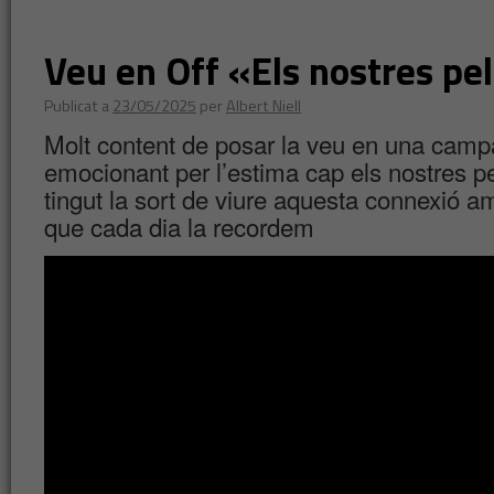
Veu en Off «Els nostres pe
Publicat a
23/05/2025
per
Albert Niell
Molt content de posar la veu ️en una camp
emocionant per l’estima cap els nostres p
tingut la sort de viure aquesta connexió 
que cada dia la recordem