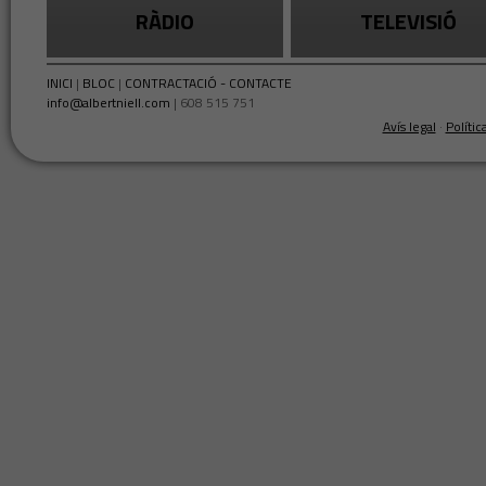
RÀDIO
TELEVISIÓ
INICI
|
BLOC
|
CONTRACTACIÓ - CONTACTE
info@albertniell.com
| 608 515 751
Avís legal
·
Polític