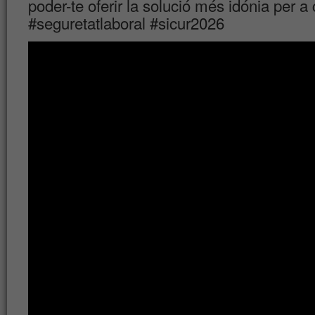
poder-te oferir la solució més idónia per 
#seguretatlaboral #sicur2026