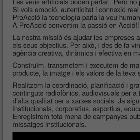
Les veus artificials poden parlar. Però no 
Si vols emoció, autenticitat i connexió rea
ProAcció la tecnología parla la veu hum
A ProAcció convertim la passió en Acció!!
La nostra missió és ajudar les empreses a
els seus objectius. Per això, i des de fa vi
agència creativa, dinàmica i efectiva en mà
Construïm, transmetem i executem de man
producte, la imatge i els valors de la teva
Realitzem la coordinació, planificació i g
continguts radiofònics, audiovisuals per a 
d’alta qualitat per a xarxes socials. Ja si
institucionals, corporatius, esportius, educa
Enregistrem tota mena de campanyes publ
missatges institucionals.