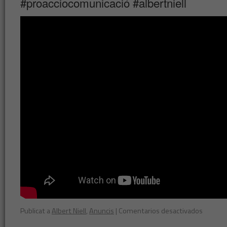
#proacciocomunicació #albertniell
Publicat a
Albert Niell
,
Anuncis
|
Comentarios desactivados