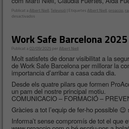
com Martí Niell, Clàudia Fuertes, Aida Fuen
Publicat a
Albert Niell
,
Televisió
|
Etiquetes
Albert Niell
,
proaccio
,
ra
desactivados
Work Safe Barcelona 2025 
Publicat a
02/09/2025
per
Albert Niell
Molt satisfets de donar visibilitat a la segu
de Work Safe Barcelona per millorar la con
importancia d’arribar a casa cada dia.
Desde els quatre pilars que formen ProAc
un pam del nostre principal motiu.
COMUNICACIO – FORMACIÓ – PREVE
Gràcies a tot l’equip de fer-ho possible 😉
Informa’t sense compromís de tot el que et
www.proaccio.com o bé escriu-nos a hol