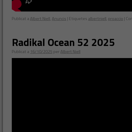
Publicat a
Albert Niell
,
Anuncis
|
Etiquetes
albertniell
,
proaccio
|
Com
Radikal Ocean 52 2025
Publicat a
16/10/2025
per
Albert Niell