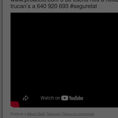
trucan’s a 640 920 693 #seguretat
Publicat a
Albert Niell
,
Televisió
|
Deixa un comentari