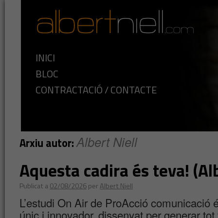
INICI
BLOC
CONTRACTACIÓ / CONTACTE
Albert Niell
Arxiu autor:
Aquesta cadira és teva! (Alb
Publicat a
02/08/2026
per
Albert Niell
L’estudi On Air de ProAcció comunicació 
únic i innovador, dissenyat per generar tot