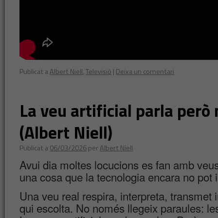
Publicat a
Albert Niell
,
Televisió
|
Deixa un comentari
La veu artificial parla però 
(Albert Niell)
Publicat a
06/03/2026
per
Albert Niell
Avui dia moltes locucions es fan amb veus a
una cosa que la tecnologia encara no pot i
Una veu real respira, interpreta, transmet
qui escolta. No només llegeix paraules: les