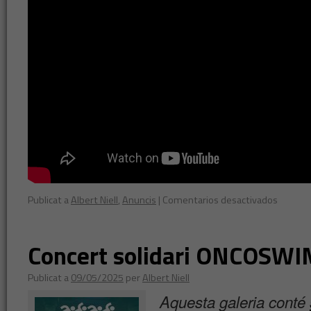
Publicat a
Albert Niell
,
Anuncis
|
Comentarios desactivados
Concert solidari ONCOSW
Publicat a
09/05/2025
per
Albert Niell
Aquesta galeria conté