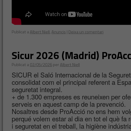
Publicat a
Albert Niell
,
Anuncis
|
Deixa un comentari
Sicur 2026 (Madrid) ProAcc
Publicat a
02/05/2026
per
Albert Niell
SICUR el Saló Internacional de la Seguret
consolidat com el principal referent a Espa
seguretat integral.
+ de 1.300 empreses es reuneixen per ofer
serveis en aquest camp de la prevenció.
Nosaltres desde ProAcció no ens hem volg
perqué volem estar al dia en tot el què fa 
i seguretat en el treball, la higiène indústr