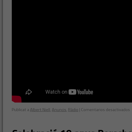
Publicat a
Albert Niell
,
Anuncis
,
Ràdio
|
Comentarios desactivados