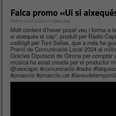
Falca promo «Ui si aixequé
Publicat a
21/01/2025
per
Albert Niell
Molt content d’haver posat veu i forma a l
si aixequés el cap”, produït per Ràdio Capi
codirigit per Toni Sellas, que a més ha gu
Premi de Comunicació Local 2024 al millor
Gràcies Diputació de Girona per comptar 
música ha estat creada per el productor mu
@xeocapic #comunicació #radio #falquesde
#proaccio #proaccio.cat #laveudelempord