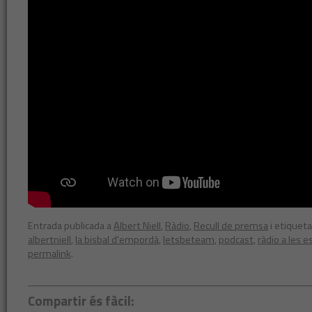
Entrada publicada a
Albert Niell
,
Ràdio
,
Recull de premsa
i etiquet
albertniell
,
la bisbal d'empordà
,
letsbeteam
,
podcast
,
ràdio a les e
permalink
.
Compartir és fàcil: