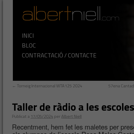
INICI
BLOC
CONTRACTACIÓ / CONTACTE
←
Torneig Internacional WTA125 2024
57ena Cantada
Taller de ràdio a les escole
Publicat a
17/05/2024
per
Albert Niell
Recentment, hem fet les maletes per prese