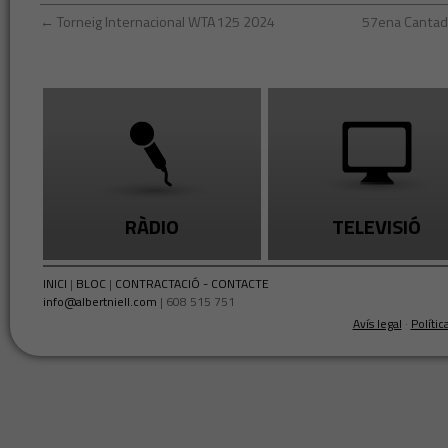
←
Torneig Internacional WTA125 2024
57ena Cantada
RÀDIO
TELEVISIÓ
INICI
|
BLOC
|
CONTRACTACIÓ - CONTACTE
info@albertniell.com
| 608 515 751
Avís legal
·
Polític