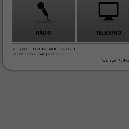
RÀDIO
TELEVISIÓ
INICI
|
BLOC
|
CONTRACTACIÓ - CONTACTE
info@albertniell.com
| 608 515 751
Avís legal
·
Polític