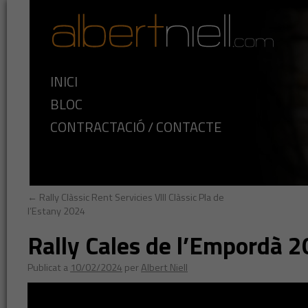
INICI
BLOC
CONTRACTACIÓ / CONTACTE
←
Rally Clàssic Rent Servicies VIII Clàssic Pla de
l’Estany 2024
Rally Cales de l’Empordà 
Publicat a
10/02/2024
per
Albert Niell