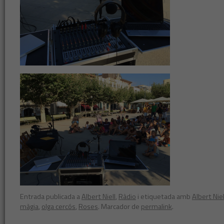
Entrada publicada a
Albert Niell
,
Ràdio
i etiquetada amb
Albert Niel
màgia
,
olga cercós
,
Roses
. Marcador de
permalink
.