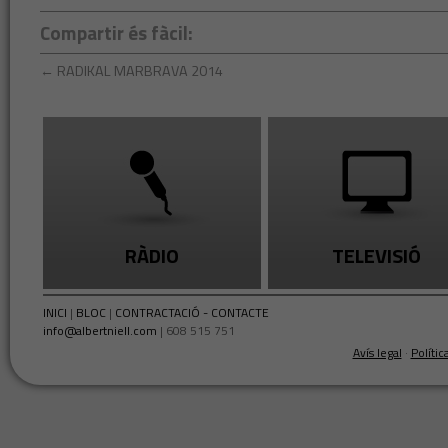
Compartir és fàcil:
←
RADIKAL MARBRAVA 2014
RÀDIO
TELEVISIÓ
INICI
|
BLOC
|
CONTRACTACIÓ - CONTACTE
info@albertniell.com
| 608 515 751
Avís legal
·
Polític