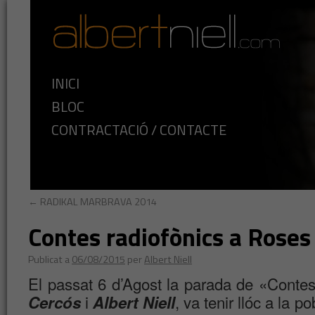
INICI
BLOC
CONTRACTACIÓ / CONTACTE
←
RADIKAL MARBRAVA 2014
Contes radiofònics a Roses
Publicat a
06/08/2015
per
Albert Niell
El passat 6 d’Agost la parada de «Conte
i
, va tenir llóc a la 
Cercós
Albert Niell